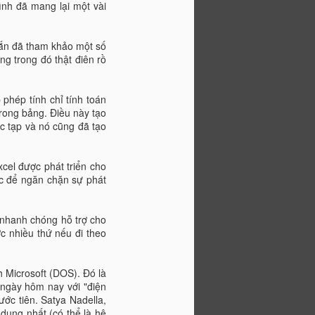
nh đã mang lại một vài
Ngoài tính toán, tôi đã
AUG
19
dùng Excel cho công
hắn đã tham khảo một số
việc hàng ngày như
g trong đó thật điên rồ
thế nào?
Excel Nino24 - Ngoài tính toán,
tôi đã dùng Excel cho công việc
 phép tính chỉ tính toán
hàng ngày như thế nào?
 trong bảng. Điều này tạo
ức tạp và nó cũng đã tạo
Với Microsoft Excel, các công
việc văn phòng hàng ngày của tôi
dường như chả cần sử dụng thêm
cel được phát triển cho
phần mềm nào nữa!
ác để ngăn chặn sự phát
Tôi rất ghét phải ngồi viết (và đọc)
những thứ dài dòng lắm chữ lắm
 nhanh chóng hỗ trợ cho
dòng. Một trang giấy A4 kín đầy
 nhiều thứ nếu đi theo
chữ dường như có sức mạnh công
phá lớn gấp chục lần bộ phim Cô
dâu 8 tuổi tới lòng kiên nhẫn của
 Microsoft (DOS). Đó là
tôi. Ơn giời, Microsoft Excel đã có
ngày hôm nay với "điện
mặt trên đời!
ước tiên. Satya Nadella,
dụng nhất (có thể là hệ