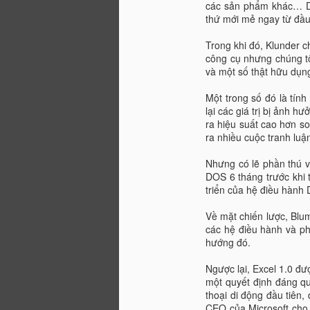
các sản phẩm khác… Do
Thêm ký tự vào dãy số
AUG
thứ mới mẻ ngay từ đầu
20
trong Excel
Trong khi đó, Klunder 
Excel Nino24 - Thêm ký tự vào
công cụ nhưng chúng tô
dãy số trong Excel
và một số thật hữu dụng
Trong quá trình làm việc với
Một trong số đó là tính
Excel, có thể bạn sẽ gặp phải
lại các giá trị bị ảnh h
trường hợp phải thêm ký tự vào
ra hiệu suất cao hơn so
các dãy số trong một cột hoặc
A
ra nhiều cuộc tranh luận
dòng nhất định. Nếu bạn làm việc
làm theo cách thủ công thì sẽ rất
Nhưng có lẽ phần thú v
mất thời gian của bạn.
22
DOS 6 tháng trước khi 
m
triển của hệ điều hành
Thay vì phải làm thủ công, bạn có
thể thêm ký tự vào dãy số trong
N
Về mặt chiến lược, Blu
Excel bằng cách sử dụng một số
E
các hệ điều hành và p
hàm trong Excel để tạo lên các
ph
hướng đó.
công thức giúp bạn thực hiện việc
thêm ký tự một cách nhanh
Ngược lại, Excel 1.0 đ
chóng, chính xác.
một quyết định đáng q
A
thoại di động đầu tiên,
CEO của Microsoft cho 