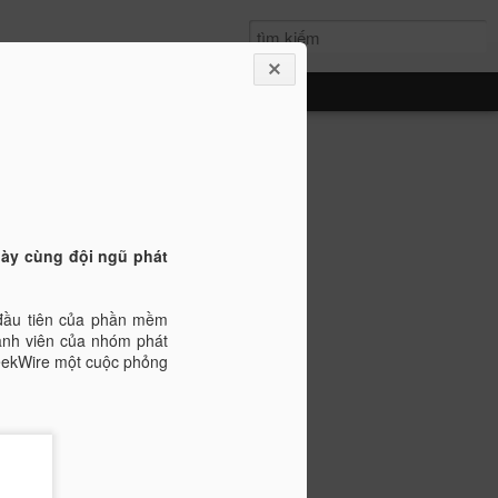
 chuỗi có dấu nháy đôi, hàm
ng tôi đã giới thiệu đến các bạn cách sử
này cùng đội ngũ phát
 các chuỗi ký tự lại với nhau, thì ở bài
 gửi tối các bạn cách để nối các chuỗi ký
háy đuôi" vào bất kỳ chỗ nào. Các bạn
 đầu tiên của phần mềm
ành viên của nhóm phát
eekWire một cuộc phỏng
DẤU NHÁY ĐÔI, HÀM CONCATENATE
t 2, …)