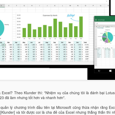
Text 1: là chuỗi thứ 1. Bắt 
Text 2 …: tùy chọn. Có thể 
được phân tách nhau bởi dấ
Chức Năng: dùng để ghép n
duy nhất. Các chuỗi được nố
Ví dụ: Ta có bảng dữ liệu s
a Excel? Theo Klunder thì: "Nhiệm vụ của chúng tôi là đánh bại Lotus
23 đã làm nhưng tốt hơn và nhanh hơn".
quản lý chương trình đầu tiên tại Microsoft cũng thừa nhận rằng Ex
Klunder] và tôi được coi là cha đẻ của Excel nhưng thẳng thắn thì n