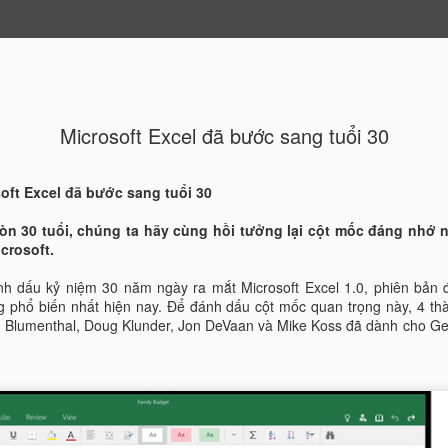
p Nhanh
Đường Thời Gian
Microsoft Excel đã bước sang tuổi 30
AUG
Excel Nino24 - Nối
CONCATENATE
21
oft Excel đã bước sang tuổi 30
Trong bài trước chú
tròn 30 tuổi, chúng ta hãy cùng hồi tưởng lại cột mốc đáng nhớ 
dụng hàm ConcateNate để nối
crosoft.
viết này chúng tôi tiếp tục
tự đó nhưng có thêm "đâu n
h dấu kỷ niệm 30 năm ngày ra mắt Microsoft Excel 1.0, phiên bản
cùng theo dõi nhé.
g phổ biến nhất hiện nay. Để đánh dấu cột mốc quan trọng này, 4 th
e Blumenthal, Doug Klunder, Jon DeVaan và Mike Koss đã dành cho G
EXCEL - NỐI CHUỖI CÓ 
Cú Pháp:
CONCATENATE (text 1, tex
Trong Đó: