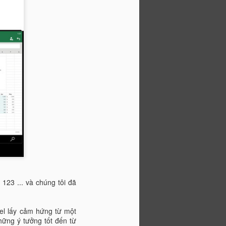
buộc.
lên đến tối đa 255 chuỗi. Các chuỗi phải
u phẩy.
ối các chuỗi văn bản thành một chuỗi
i có thể là số, văn bản, ô tham chiếu.
au.
 123 ... và chúng tôi đã
cel lấy cảm hứng từ một
hững ý tưởng tốt đến từ