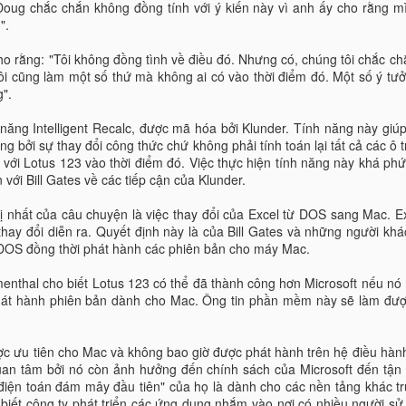
ug chắc chắn không đồng tính với ý kiến này vì anh ấy cho rằng mì
Lọc dữ liệu trùng trong
Nhớ 11 phím tắt này
AUG
AUG
".
20
20
Excel 2016, 2013,
bạn sẽ trở thành cao
cho rằng: "Tôi không đồng tình về điều đó. Nhưng có, chúng tôi chắc c
2010, 2007, 2003
thủ Excel
i cũng làm một số thứ mà không ai có vào thời điểm đó. Một số ý tưởn
Excel Nino24 - Lọc dữ liệu trùng
Excel Nino24 - Nhớ 11 phím tắt
".
trong Excel 2016, 2013, 2010,
này bạn sẽ trở thành cao thủ
2007, 2003
Excel
 năng Intelligent Recalc, được mã hóa bởi Klunder. Tính năng này giúp
ưởng bởi sự thay đổi công thức chứ không phải tính toán lại tất cả các ô
Lọc dữ liệu trùng trong Excel luôn
Làm việc văn phòng gần như ai
 với Lotus 123 vào thời điểm đó. Việc thực hiện tính năng này khá ph
là công đoạn cần thiết và cơ bản,
cũng từng tiếp xúc với Excel,
Microsoft Excel đã bước sang tuổi 30
UG
 với Bill Gates về các tiếp cận của Klunder.
đặc biệt là với các thống kê về
nhưng ít ai biết có những phím tắt
19
Excel Nino24 - Microsoft Excel đã bước sang tuổi 30
kho hàng hay nhân sự công ty. Để
sẽ
ị nhất của câu chuyện là việc thay đổi của Excel từ DOS sang Mac. Ex
tránh mắc lỗi trùng lặp trong việc
/9 vừa qua, Excel tròn 30 tuổi, chúng ta hãy cùng hồi tưởng lại cột
thay đổi diễn ra. Quyết định này là của Bill Gates và những người kh
nhập dữ thì công cụ lọc giá trị
Không cần phải nói quá nhiều về
ốc đáng nhớ này cùng đội ngũ phát triển ứng dụng của Microsoft.
 DOS đồng thời phát hành các phiên bản cho máy Mac.
trùng nhau đã được trang bị trên
phần mềm Microsoft Excel, nếu là
hầu hết các phiên bản Excel như
dân văn phòng chắc chắn sẽ
gày 22/9 vừa qua đánh dấu kỷ niệm 30 năm ngày ra mắt Microsoft
menthal cho biết Lotus 123 có thể đã thành công hơn Microsoft nếu nó
Excel 2016, 2013, 2010, 2007,
chẳng ai không biết tới phần mềm
xcel 1.0, phiên bản đầu tiên của phần mềm bảng tính được sử dụng
hát hành phiên bản dành cho Mac. Ông tin phần mềm này sẽ làm được
2003.
lập bảng tính siêu tiện lợi này.
ổ biến nhất hiện nay.
ược ưu tiên cho Mac và không bao giờ được phát hành trên hệ điều hành
uan tâm bởi nó còn ảnh hưởng đến chính sách của Microsoft đến tận 
Hướng dẫn bạn thêm Windows Calculator vào thanh
UG
 điện toán đám mây đầu tiên" của họ là dành cho các nền tảng khác tr
19
công cụ Quick Access trong Excel 2013
biết công ty phát triển các ứng dụng nhắm vào nơi có nhiều người sử 