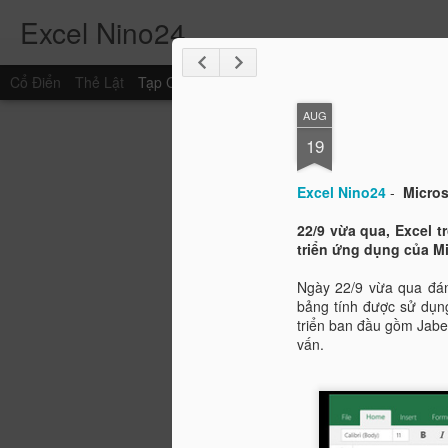
Excel Nino24
Cổ Điển
Thẻ Lật
Tạp Chí
Tranh Mosaic
Thanh Bên
Ảnh Chụ
AUG
19
Excel Nino24
-
Micros
22/9 vừa qua, Excel 
triển ứng dụng của Mi
Ngày 22/9 vừa qua đán
bảng tính được sử dụn
triển ban đầu gồm Jab
vấn.